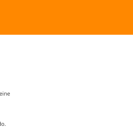
eine
do.