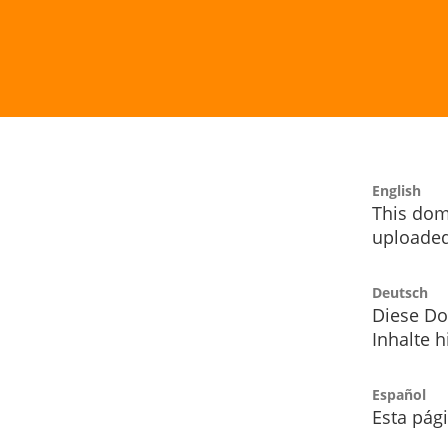
English
This dom
uploaded
Deutsch
Diese Do
Inhalte h
Español
Esta pág